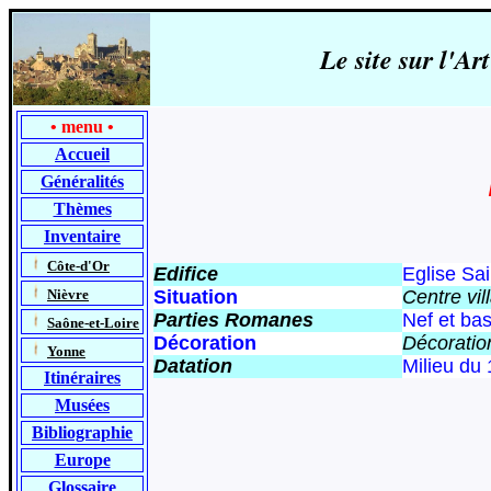
Le site sur l'
•
menu
•
Accueil
Généralités
Thèmes
Inventaire
-
Côte-d'Or
Edifice
Eglise Sai
-
Nièvre
Situation
Centre vi
Parties Romanes
Nef et bas
-
Saône-et-Loire
Décoration
Décoration
-
Yonne
Datation
Milieu
du 
Itinéraires
Musées
Bibliographie
Europe
Glossaire