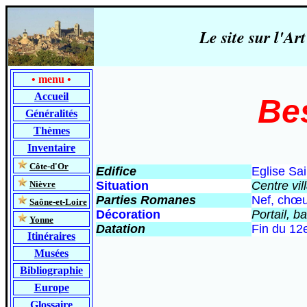
Le site sur l'
•
menu
•
Accueil
Be
Généralités
Thèmes
Inventaire
-
Côte-d'Or
Edifice
Eglise Sai
-
Nièvre
Situation
Centre vil
Parties Romanes
Nef, chœu
-
Saône-et-Loire
Décoration
Portail, b
-
Yonne
Datation
Fin du 12e
Itinéraires
Musées
Bibliographie
Europe
Glossaire