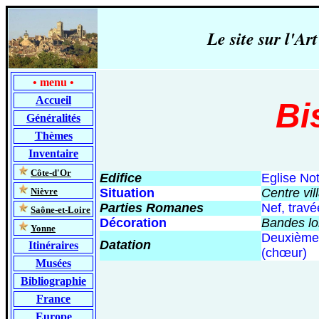
Le site sur l'
•
menu
•
Accueil
Bi
Généralités
Thèmes
Inventaire
-
Côte-d'Or
Edifice
Eglise No
-
Nièvre
Situation
Centre vil
Parties Romanes
Nef, trav
-
Saône-et-Loire
Décoration
Bandes lo
-
Yonne
Deuxième
Datation
Itinéraires
(chœur)
Musées
Bibliographie
France
Europe