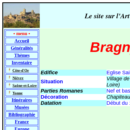
Le site sur l'
•
menu
•
Accueil
Bragn
Généralités
Thèmes
Inventaire
-
Côte-d'Or
Edifice
Eglise Sai
-
Nièvre
Village d
Situation
Loire)
-
Saône-et-Loire
Parties Romanes
Nef et ba
-
Yonne
Décoration
Chapiteau
Itinéraires
Datation
Début du 
Musées
Bibliographie
France
Europe