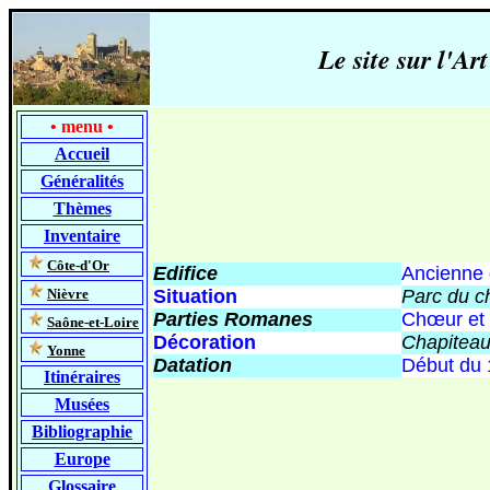
Le site sur l'
•
menu
•
Accueil
Généralités
Thèmes
Inventaire
-
Côte-d'Or
Edifice
Ancienne 
-
Nièvre
Situation
Parc du c
Parties Romanes
Chœur et 
-
Saône-et-Loire
Décoration
Chapiteau
-
Yonne
Datation
Début du 
Itinéraires
Musées
Bibliographie
Europe
Glossaire