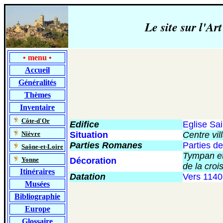
Le site sur l'
•
menu
•
Accueil
Généralités
Thèmes
Inventaire
-
Côte-d'Or
Edifice
Eglise Sa
-
Nièvre
Situation
Centre vil
Parties Romanes
Parties de
-
Saône-et-Loire
Tympan et 
-
Yonne
Décoration
de la croi
Itinéraires
Datation
Vers 1140
Musées
Bibliographie
Europe
Glossaire