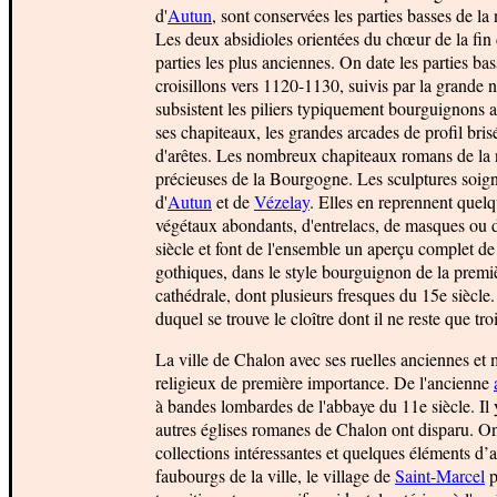
d'
Autun
, sont conservées les parties basses de la
Les deux absidioles orientées du chœur de la fin 
parties les plus anciennes. On date les parties ba
croisillons vers 1120-1130, suivis par la grande n
subsistent les piliers typiquement bourguignons a
ses chapiteaux, les grandes arcades de profil bris
d'arêtes. Les nombreux chapiteaux romans de la ne
précieuses de la Bourgogne. Les sculptures soigné
d'
Autun
et de
Vézelay
. Elles en reprennent quel
végétaux abondants, d'entrelacs, de masques ou d
siècle et font de l'ensemble un aperçu complet de 
gothiques, dans le style bourguignon de la premiè
cathédrale, dont plusieurs fresques du 15e siècle.
duquel se trouve le cloître dont il ne reste que tro
La ville de Chalon avec ses ruelles anciennes e
religieux de première importance. De l'ancienne
à bandes lombardes de l'abbaye du 11e siècle. Il 
autres églises romanes de Chalon ont disparu. On 
collections intéressantes et quelques éléments d
faubourgs de la ville, le village de
Saint-Marcel
p