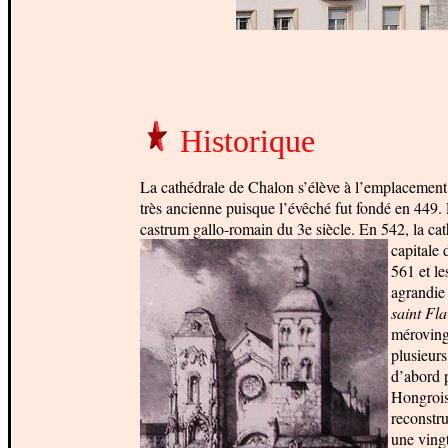
Historique
La cathédrale de Chalon s’élève à l’emplacemen
très ancienne puisque l’évêché fut fondé en 449. 
castrum gallo-romain du 3e siècle. En 542, la cat
capitale
d
561 et le
agrandie
saint Fla
mérovingi
plusieurs
d’abord p
Hongrois 
reconstru
une ving