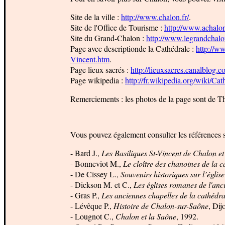
S
ite de la ville :
http://www.chalon.fr/
.
Site de l'Office de Tourisme :
http://www.achalo
Site du Grand-Chalon :
http://www.legrandchalon
Page avec descriptionde la Cathédrale :
http://w
Vincent.htm
.
Page lieux sacrés :
http://lieuxsacres.canalblog
Page wikipedia :
http://fr.wikipedia.org/wik
Remerciements : les photos de la page sont de Th
Vous pouvez également consulter les références s
- Bard J.,
Les Basiliques St-Vincent de Chalon 
- Bonneviot M.,
Le cloître des chanoines de la 
- De Cissey L.,
Souvenirs historiques sur l’églis
- Dickson M. et C.,
Les églises romanes de l'anc
- Gras P.,
Les anciennes chapelles de la cathédra
- Lévêque P.,
Histoire de Chalon-sur-Saône
, Dij
- Lougnot C.,
Chalon et la Saône
, 1992.