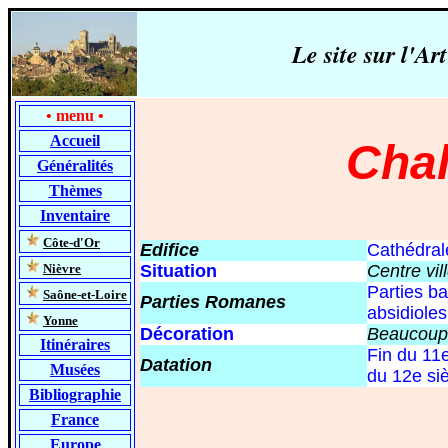
Le site sur l'
•
menu
•
Accueil
Cha
Généralités
Thèmes
Inventaire
-
Côte-d'Or
Edifice
Cathédral
-
Nièvre
Situation
Centre vil
P
arties b
-
Saône-et-Loire
Parties Romanes
absidioles
-
Yonne
Décoration
Beaucoup 
Itinéraires
Fin du 11e
Datation
Musées
du 12e siè
Bibliographie
France
Europe