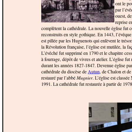
ont le po
par l’év
ouest, de
reprise e
complètent la cathédrale. La nouvelle église fut 
reconstruits en style gothique. En 1443, l’évêque 
est pillée par les Huguenots qui enlèvent le tréso
la Révolution française, l’église est mutilée, la 
L’évêché fut supprimé en 1790 et le chapitre cessa
à fourrage, dépôt de vivres et atelier. L’église f
durant les années 1827-1847. Devenue église paroi
cathédrale du diocèse de
Autun
, de Chalon et d
restauré par l’abbé
Mugnier
. L’église est classé
1991. La cathédrale fut restaurée à partir de 197