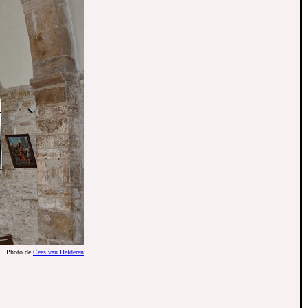
Photo de
Cees van Halderen