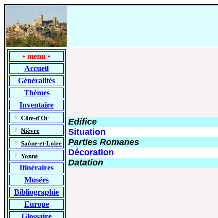
•
menu
•
Accueil
Généralités
Thèmes
Inventaire
-
Côte-d'Or
Edifice
-
Nièvre
Situation
Parties Romanes
-
Saône-et-Loire
Décoration
-
Yonne
Datation
Itinéraires
Musées
Bibliographie
Europe
Glossaire