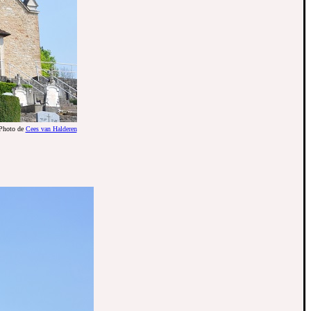
Photo de
Cees van Halderen