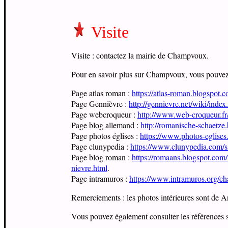
Visite
Visite : contactez la mairie de Champvoux.
Pour en savoir plus sur Champvoux, vous pouvez vi
Page atlas roman :
https://atlas-roman.blogspot.
Page Gennièvre :
http://gennievre.net/wiki/i
Page webcroqueur :
http://www.web-croqueur.fr
Page blog allemand :
http://romanische-schaetze
Page photos églises :
https://www.photos-eglis
Page clunypedia :
https://www.clunypedia.com/s
Page blog roman :
https://romaans.blogspot.com/
nievre.html
.
Page intramuros :
https://www.intramuros.org/c
Remerciements : les photos intérieures sont de A
Vous pouvez également consulter les références s