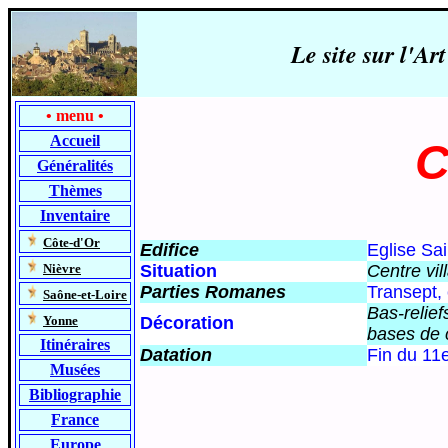
Le site sur l'
•
menu
•
Accueil
C
Généralités
Thèmes
Inventaire
-
Côte-d'Or
Edifice
Eglise Sai
-
Nièvre
Situation
Centre vil
Parties Romanes
Transept, 
-
Saône-et-Loire
Bas-relief
-
Yonne
Décoration
bases de 
Itinéraires
Datation
Fin du 11e
Musées
Bibliographie
France
Europe