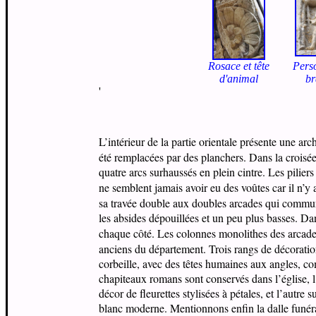
R
osace et tête
P
ers
d'animal
br
'
L’intérieur de la partie orientale présente une a
été remplacées par des planchers. Dans la croisé
quatre arcs surhaussés en plein cintre. Les pilie
ne semblent jamais avoir eu des voûtes car il n’y
sa travée double aux doubles arcades qui commun
les absides dépouillées et un peu plus basses. Da
chaque côté. Les colonnes monolithes des arcad
anciens du département. Trois rangs de décoration
corbeille, avec des têtes humaines aux angles, c
chapiteaux romans sont conservés dans l’église, l
décor de fleurettes stylisées à pétales, et l’autre
blanc moderne. Mentionnons enfin la dalle funérai