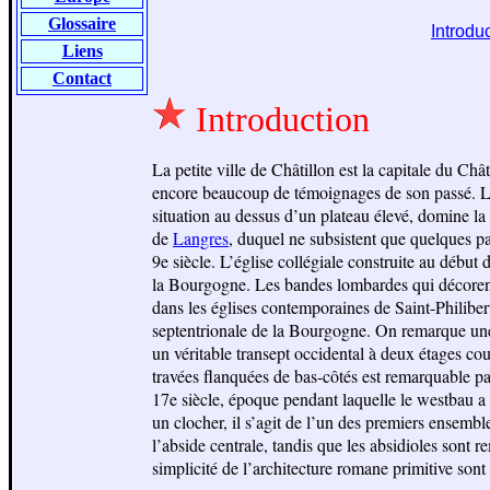
Glossaire
Introdu
Liens
Contact
Introduction
La petite ville de Châtillon est la capitale du Châ
encore beaucoup de témoignages de son passé. Le j
situation au dessus d’un plateau élevé, domine la
de
Langres
, duquel ne subsistent que quelques pa
9e siècle. L’église collégiale construite au début
la Bourgogne. Les bandes lombardes qui décorent l’
dans les églises contemporaines de Saint-Philibe
septentrionale de la Bourgogne. On remarque une 
un véritable transept occidental à deux étages co
travées flanquées de bas-côtés est remarquable pa
17e siècle, époque pendant laquelle le westbau a
un clocher, il s’agit de l’un des premiers ensemb
l’abside centrale, tandis que les absidioles sont r
simplicité de l’architecture romane primitive son