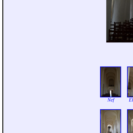
Nef
El