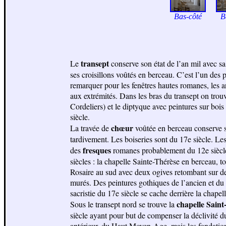
Bas-côté
B
transept
Le
conserve son état de l’an mil avec sa
ses croisillons voûtés en berceau. C’est l’un des
remarquer pour les fenêtres hautes romanes, les ar
aux extrémités. Dans les bras du transept on tro
Cordeliers) et le diptyque avec peintures sur bois
siècle.
chœur
La travée de
voûtée en berceau conserve se
tardivement. Les boiseries sont du 17e siècle. Le
fresques
des
romanes probablement du 12e siècl
siècles : la chapelle Sainte-Thérèse en berceau, t
Rosaire au sud avec deux ogives retombant sur des
murés. Des peintures gothiques de l’ancien et du
sacristie du 17e siècle se cache derrière la chapel
chapelle Sain
Sous le transept nord se trouve la
siècle ayant pour but de compenser la déclivité du
antérieur, du Haut Moyen-Age, mais les fondatio