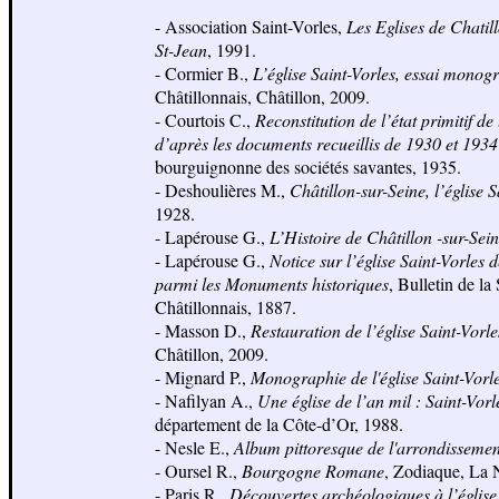
- Association Saint-Vorles,
Les Eglises de Chatill
St-Jean
, 1991.
- Cormier B.,
L’église Saint-Vorles, essai monog
Châtillonnais, Châtillon, 2009.
- Courtois C.,
Reconstitution de l’état primitif de
d’après les documents recueillis de 1930 et 1934
bourguignonne des sociétés savantes, 1935.
- Deshoulières M.,
Châtillon-sur-Seine, l’église S
1928.
- Lapérouse G.,
L’Histoire de Châtillon -sur-Sei
- Lapérouse G.,
Notice sur l’église Saint-Vorles
parmi les Monuments historiques
, Bulletin de la
Châtillonnais, 1887.
- Masson D.,
Restauration de l’église Saint-Vorl
Châtillon, 2009.
- Mignard P.,
Monographie de l'église Saint-Vorl
- Nafilyan A.,
Une église de l’an mil : Saint-Vorl
département de la Côte-d’Or, 1988.
- Nesle E.,
Album pittoresque de l'arrondissemen
- Oursel R.,
Bourgogne Romane
, Zodiaque, La 
- Paris R.,
Découvertes archéologiques à l’église