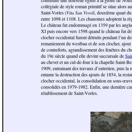
construire une nouvelle église à la gloire de Not
collégiale de style roman primitif se situe alors 
Saint-Vorles (
Vita San Veroli
, deuxième quart du 
entre 1098 et 1108. Les chanoines adoptent la rè
Le château fut endommagé en 1359 par les anglais
XI puis encore vers 1598 quand le château fut détr
clocher occidental furent détruits pendant l’un d
remaniement du westbau et de son clocher, ajout 
de contreforts, agrandissement des fenêtres du chœ
du 19e siècle quand elle devint succursale de
Sai
au chevet et un cul-de-four à la chapelle Saint-B
1909, entrainant des travaux d’entretien, puis la
entame la destruction des ajouts de 1854, la restau
clocher occidental, la consolidation en sous-œuvre
consolidés en 1979-1982. Enfin, une dernière cam
rétablissement de Saint-Vorles.