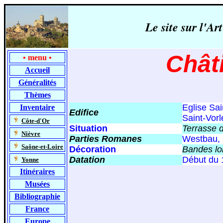
Le site sur l'
Chât
•
menu
•
Accueil
Généralités
Thèmes
Eglise Sai
Inventaire
Edifice
Saint-Vorl
-
Côte-d'Or
Situation
Terrasse d
-
Nièvre
Parties Romanes
Westbau, n
-
Saône-et-Loire
Décoration
Bandes lo
Datation
Début du 
-
Yonne
Itinéraires
Musées
Bibliographie
France
Europe