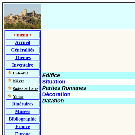
•
menu
•
Accueil
Généralités
Thèmes
Inventaire
-
Côte-d'Or
Edifice
-
Nièvre
Situation
Parties Romanes
-
Saône-et-Loire
Décoration
-
Yonne
Datation
Itinéraires
Musées
Bibliographie
France
Europe