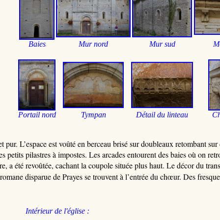
Baies
Mur nord
Mur sud
Mo
P
ortail nord
Tympan
Détail du linteau
Ch
t pur. L’espace est voûté en berceau brisé sur doubleaux retombant sur
s petits pilastres à impostes. Les arcades entourent des baies où on retr
tère, a été revoûtée, cachant la coupole située plus haut. Le décor du tr
romane disparue de Prayes se trouvent à l’entrée du chœur. Des fresques 
Intérieur de l'église :