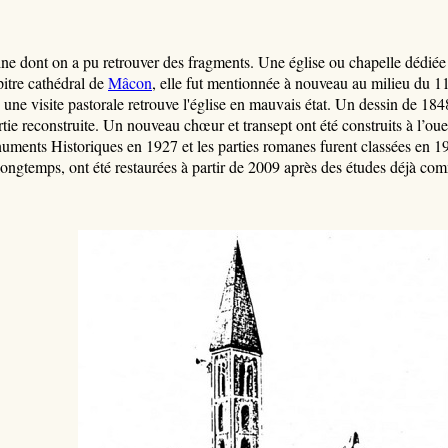
aine dont on a pu retrouver des fragments. Une église ou chapelle dédié
apitre cathédral de
Mâcon
, elle fut mentionnée à nouveau au milieu du 11e
une visite pastorale retrouve l'église en mauvais état. Un dessin de 18
rtie reconstruite. Un nouveau chœur et transept ont été construits à l’oue
numents Historiques en 1927 et les parties romanes furent classées en 193
s longtemps, ont été restaurées à partir de 2009 après des études déjà c