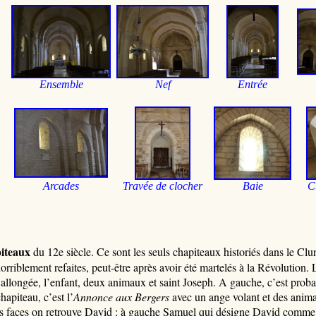
Ensemble
Nef
Entrée
Arcades
Travée de cl
ocher
Baie
C
iteaux
du 12e siècle. Ce sont les seuls chapiteaux historiés dans le Clun
é horriblement refaites, peut-être après avoir été martelés à la Révolutio
 allongée, l’enfant, deux animaux et saint Joseph. A gauche, c’est prob
chapiteau, c’est l’
Annonce aux Bergers
avec un ange volant et des anima
es faces on retrouve David : à gauche Samuel qui désigne David comme ro