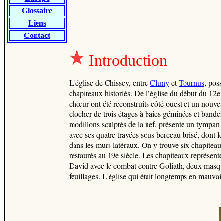
Glossaire
Liens
Contact
Introduction
L’église de Chissey, entre
Cluny
et
Tournus
, pos
chapiteaux historiés. De l’église du début du 12e s
chœur ont été reconstruits côté ouest et un nouve
clocher de trois étages à baies géminées et band
modillons sculptés de la nef, présente un tympan p
avec ses quatre travées sous berceau brisé, dont 
dans les murs latéraux. On y trouve six chapiteaux
restaurés au 19e siècle. Les chapiteaux représent
David avec le combat contre Goliath, deux masqu
feuillages. L'église qui était longtemps en mauva