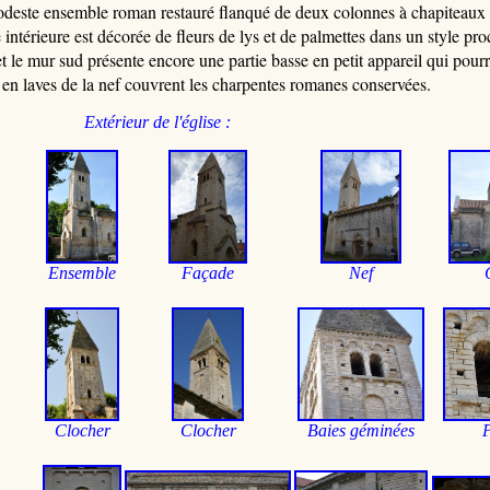
odeste ensemble roman restauré flanqué de deux colonnes à chapiteaux 
te intérieure est décorée de fleurs de lys et de palmettes dans un style p
 et le mur sud présente encore une partie basse en petit appareil qui pou
s en laves de la nef couvrent les charpentes romanes conservées.
Extérieur de l'église :
Ensemble
Façade
Nef
C
locher
Cl
ocher
Baies géminées
P