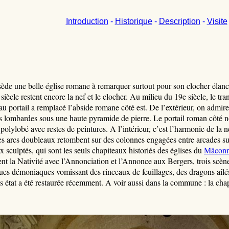
Introduction
-
Historique
-
Description
-
Visite
sède une belle église romane à remarquer surtout pour son clocher élanc
iècle restent encore la nef et le clocher. Au milieu du 19e siècle, le tran
au portail a remplacé l’abside romane côté est. De l’extérieur, on admire
es lombardes sous une haute pyramide de pierre. Le portail roman côté n
olylobé avec restes de peintures. A l’intérieur, c’est l’harmonie de la n
les arcs doubleaux retombent sur des colonnes engagées entre arcades sur
 sculptés, qui sont les seuls chapiteaux historiés des églises du
Mâconn
ent la Nativité avec l’Annonciation et l’Annonce aux Bergers, trois scèn
es démoniaques vomissant des rinceaux de feuillages, des dragons ailés
is état a été restaurée récemment. A voir aussi dans la commune : la cha