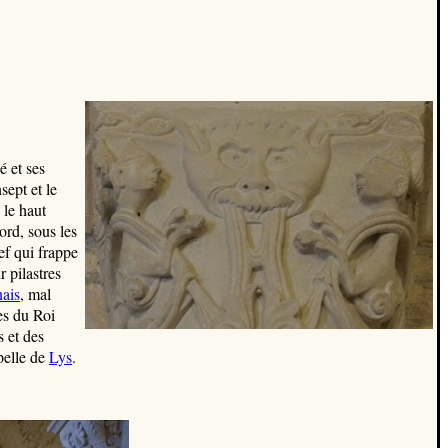
é et ses
sept et le
 le haut
ord, sous les
ef qui frappe
 pilastres
ais
, mal
es du Roi
 et des
pelle de
Lys
.