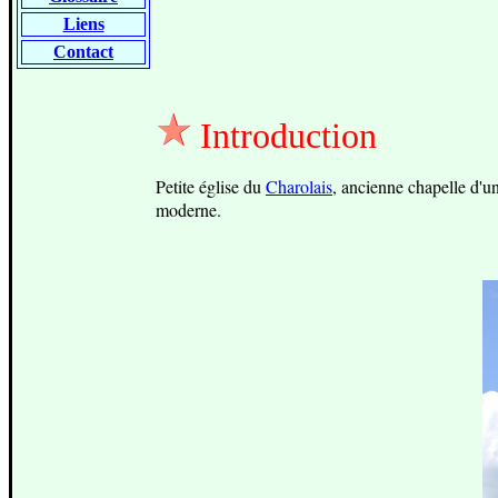
Liens
Contact
Introduction
Petite é
glise du
Charolais
, ancienne chapelle d'u
moderne.