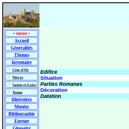
•
menu
•
Accueil
Généralités
Thèmes
Inventaire
-
Côte-d'Or
Edifice
-
Nièvre
Situation
Parties Romanes
-
Saône-et-Loire
Décoration
-
Yonne
Datation
Itinéraires
Musées
Bibliographie
Europe
Glossaire