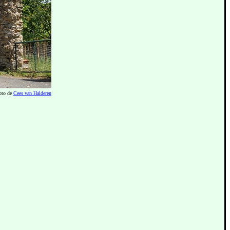
oto de
Cees van Halderen