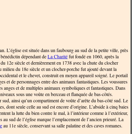
. L’église est située dans un faubourg au sud de la petite ville, près
é bénédictin dépendant de
La Charité
fut fondé en 1060, après la
tir du 12e siècle et dernièrement en 1738 avec la chute du clocher
au milieu du 18e siècle et un clocher-porche fut ajouté devant la
cidental et le chevet, construit en moyen appareil soigné. Le portail
lages et de personnages entre des animaux fantastiques. Les voussures
des anges et de multiples animaux symboliques et fantastiques. Dans
x niveaux sous une voûte en berceau et flanquée de bas-côtés.
r sud, ainsi qu’un compartiment de voûte d’arête du bas-côté sud. Le
, dont seule celle au sud est encore d’origine. L’abside à cinq baies
ntent la lutte du bien contre le mal, à l’intérieur comme à l’extérieur,
tes au sud de l’église marque l’emplacement de l’ancien prieuré. La
e
au 11e siècle, conservant sa salle palatine et des caves romanes.