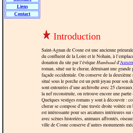
Liens
Contact
Introduction
Saint-Agnan de Cosne est une ancienne prieurale c
du confluent de la Loire et le Nohain, à l’empl
donation du site par l’évêque
Humbaud
d’
Auxer
roman, situé sur le chœur, détruisant une grande p
façade occidentale. On conserve de la deuxième mo
situé sous le porche est un petit joyau pour son 
sont entourées d’une archivolte avec 25 claveaux
la nef reconstruite, on retrouve encore une parti
Quelques vestiges romans y sont à découvrir : co
chœur se compose d’une travée droite voûtée en b
est intéressante pour ses arcatures intérieures sur
avec scènes historiées, animaux affrontés, oiseau
ville de Cosne conserve d’autres monuments méd