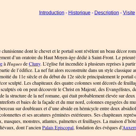
Introduction
-
Historique
-
Description
-
Visite
lunisienne dont le chevet et le portail sont révèlent un beau décor roman
acement d’un oratoire du Haut Moyen-âge dédié à Saint-Front. Le prieur
re
à
Hugues
de
Cluny
. L’église fut incendiée à plusieurs reprises à par
artie de l’édifice. La nef fut alors reconstruite dans un style classique 
itié du 11e siècle et du début du 12e siècle principalement le portail oc
décor sculpté. Les chapiteaux des quatre colonnes sont décorés de feuil
 sculptés où on peut découvrir le Christ en Majesté, des Evangélistes, 
e de la structure de la nef romane, qui était probablement élevée sur deu
ntreforts et baies de la façade et du mur nord, colonnes engagées du mu
erceau sur doubleaux et d’une abside en hémicycle entre deux absidioles
 colonnettes et ses arcatures géminées extérieures. Ses chapiteaux représe
x, masques, monstres, atlantes, palmettes et feuillages. La maison d’hô
iévaux, dont l’ancien
Palais Episcopal
, fondation des évêques d’
Auxerr