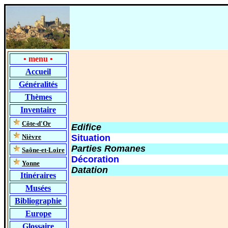
•
menu
•
Accueil
Généralités
Thèmes
Inventaire
-
Côte-d'Or
Edifice
-
Nièvre
Situation
Parties Romanes
-
Saône-et-Loire
Décoration
-
Yonne
Datation
Itinéraires
Musées
Bibliographie
Europe
Glossaire