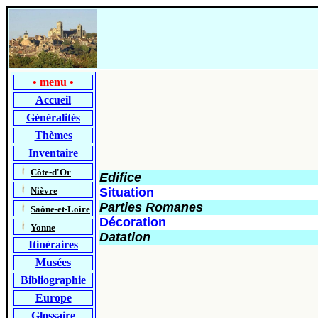
•
menu
•
Accueil
Généralités
Thèmes
Inventaire
-
Côte-d'Or
Edifice
-
Nièvre
Situation
Parties Romanes
-
Saône-et-Loire
Décoration
-
Yonne
Datation
Itinéraires
Musées
Bibliographie
Europe
Glossaire