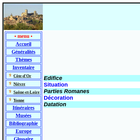
•
menu
•
Accueil
Généralités
Thèmes
Inventaire
-
Côte-d'Or
Edifice
-
Nièvre
Situation
Parties Romanes
-
Saône-et-Loire
Décoration
-
Yonne
Datation
Itinéraires
Musées
Bibliographie
Europe
Glossaire