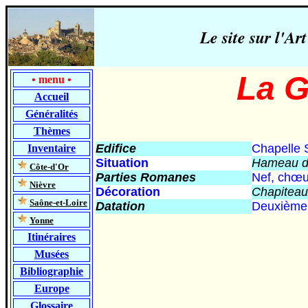
Le site sur l'
La G
•
menu
•
Accueil
Généralités
Thèmes
Edifice
Chapelle 
Inventaire
Situation
Hameau de
-
Côte-d'Or
Parties Romanes
Nef, chœu
-
Nièvre
Décoration
Chapiteaux
-
Saône-et-Loire
Datation
D
euxième 
-
Yonne
Itinéraires
Musées
Bibliographie
Europe
Glossaire