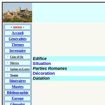
•
menu
•
Accueil
Généralités
Thèmes
Inventaire
-
Côte-d'Or
Edifice
-
Nièvre
Situation
Parties Romanes
-
Saône-et-Loire
Décoration
-
Yonne
Datation
Itinéraires
Musées
Bibliographie
Europe
Glossaire