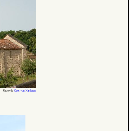
Photo de
Cees van Halderen