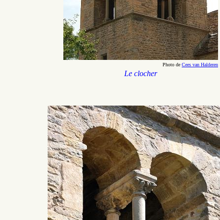
Photo de
Cees van Halderen
Le clocher