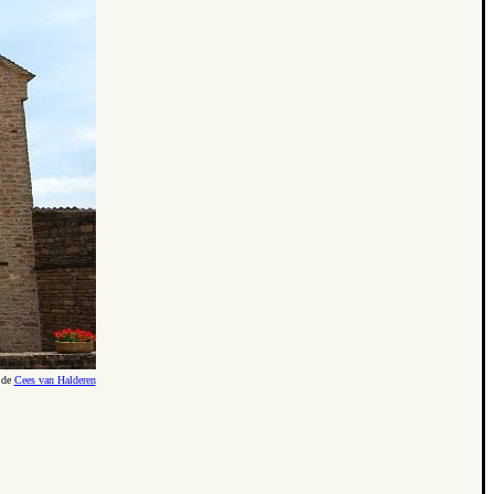
 de
Cees van Halderen