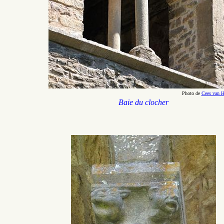
Photo de
Cees van H
Baie du
clocher