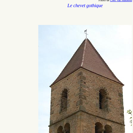
Photo de
Cees van Halderen
Le chevet gothique