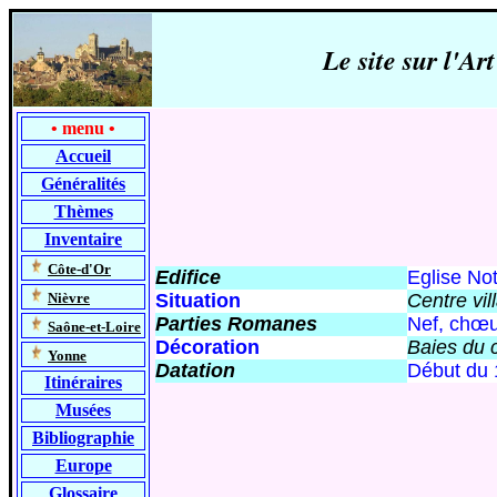
Le site sur l'
•
menu
•
Accueil
Généralités
Thèmes
Inventaire
-
Côte-d'Or
Edifice
Eglise No
-
Nièvre
Situation
Centre vil
Parties Romanes
Nef, chœu
-
Saône-et-Loire
Décoration
Baies du c
-
Yonne
Datation
Début du
Itinéraires
Musées
Bibliographie
Europe
Glossaire