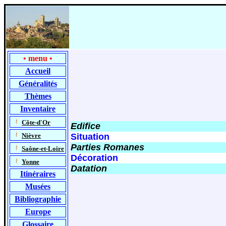
•
menu
•
Accueil
Généralités
Thèmes
Inventaire
-
Côte-d'Or
Edifice
-
Nièvre
Situation
Parties Romanes
-
Saône-et-Loire
Décoration
-
Yonne
Datation
Itinéraires
Musées
Bibliographie
Europe
Glossaire