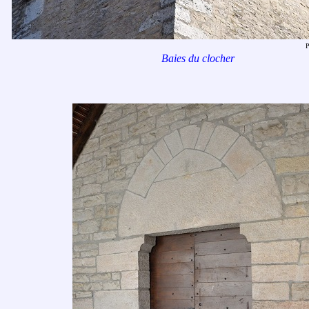
P
Baies du clocher