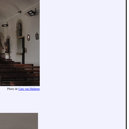
Photo de
Cees van Halderen