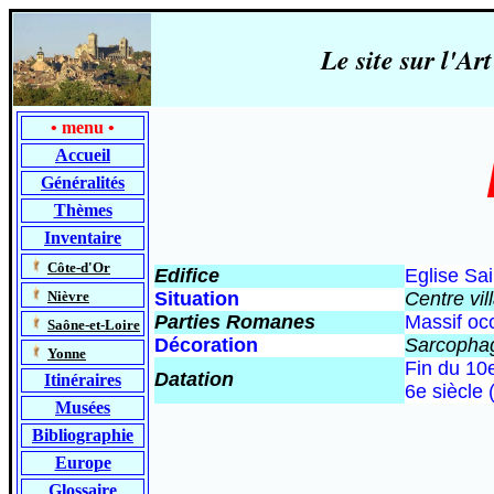
Le site sur l'
•
menu
•
Accueil
Généralités
Thèmes
Inventaire
-
Côte-d'Or
Edifice
Eglise Sai
-
Nièvre
Situation
Centre vil
Parties Romanes
Massif occ
-
Saône-et-Loire
Décoration
Sarcopha
-
Yonne
Fin du 10e
Datation
Itinéraires
6e siècle 
Musées
Bibliographie
Europe
Glossaire