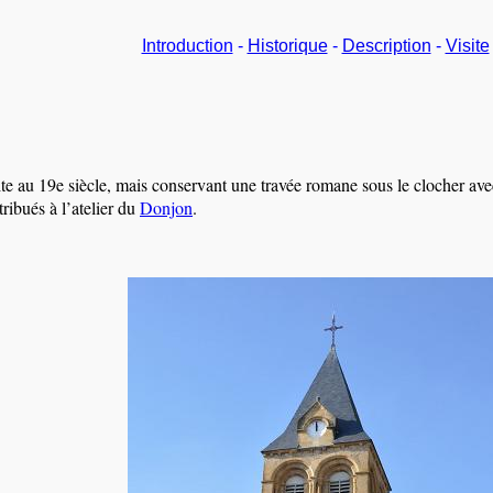
Introduction
-
Historique
-
Description
-
Visite
ite au 19e siècle, mais conservant une travée romane sous le clocher avec
tribués à l’atelier du
Donjon
.