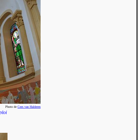
Photo de
Cees van Halderen
ploi