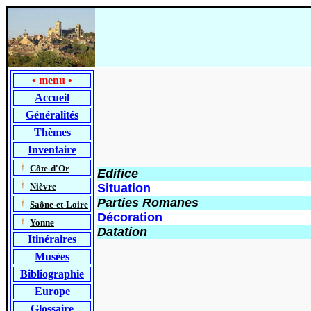
•
menu
•
Accueil
Généralités
Thèmes
Inventaire
-
Côte-d'Or
Edifice
-
Nièvre
Situation
Parties Romanes
-
Saône-et-Loire
Décoration
-
Yonne
Datation
Itinéraires
Musées
Bibliographie
Europe
Glossaire