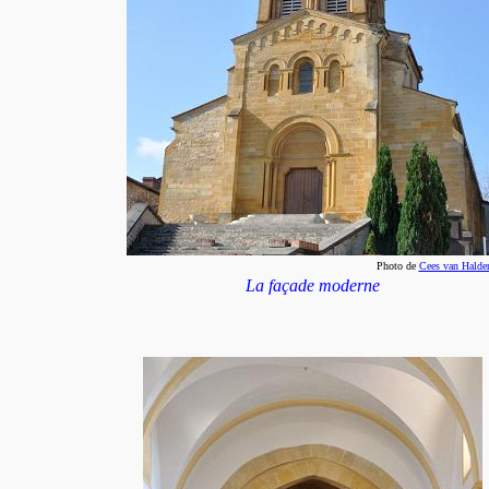
Photo de
Cees van Halde
La façade moderne