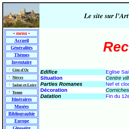
Le site sur l'
•
menu
•
Accueil
Rec
Généralités
Thèmes
Inventaire
-
Côte-d'Or
Edifice
Eglise Sa
-
Nièvre
Situation
Centre vil
Parties Romanes
Nef et clo
-
Saône-et-Loire
Décoration
Corniches
-
Yonne
Datation
Fin du 12e
Itinéraires
Musées
Bibliographie
Europe
Glossaire