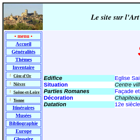
Le site sur l'
•
menu
•
Accueil
Généralités
Thèmes
Inventaire
-
Côte-d'Or
Edifice
Eglise Sai
-
Nièvre
Situation
Centre vil
Parties Romanes
Façade et 
-
Saône-et-Loire
Décoration
Chapiteaux
-
Yonne
Datation
12e siècle
Itinéraires
Musées
Bibliographie
Europe
Glossaire