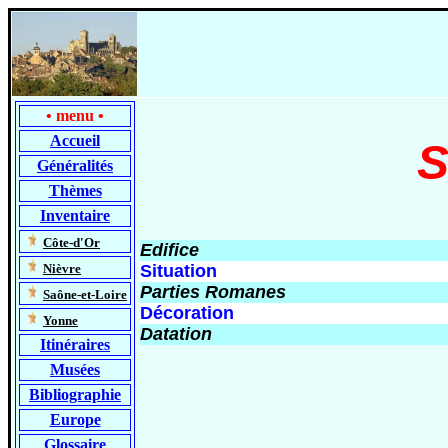
•
menu
•
Accueil
S
Généralités
Thèmes
Inventaire
-
Côte-d'Or
Edifice
-
Nièvre
Situation
Parties Romanes
-
Saône-et-Loire
Décoration
-
Yonne
Datation
Itinéraires
Musées
Bibliographie
Europe
Glossaire