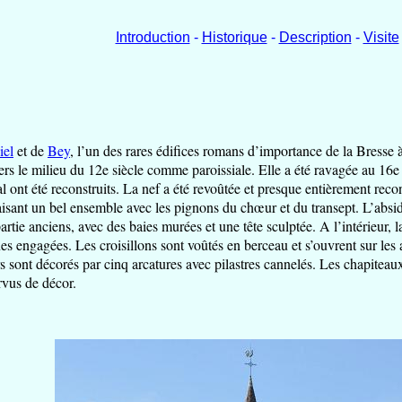
Introduction
-
Historique
-
Description
-
Visite
iel
et de
Bey
, l’un des rares édifices romans d’importance de la Bresse à
e vers le milieu du 12e siècle comme paroissiale. Elle a été ravagée au 16
al ont été reconstruits. La nef a été revoûtée et presque entièrement re
s faisant un bel ensemble avec les pignons du chœur et du transept. L’absi
tie anciens, avec des baies murées et une tête sculptée. A l’intérieur, l
nes engagées. Les croisillons sont voûtés en berceau et s’ouvrent sur les
s sont décorés par cinq arcatures avec pilastres cannelés. Les chapiteaux
rvus de décor.