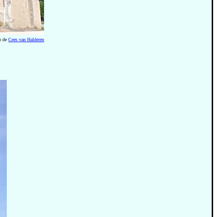
o de
Cees van Halderen