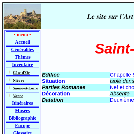
Le site sur l'
•
menu
•
Accueil
Saint
Généralités
Thèmes
Inventaire
-
Côte-d'Or
Edifice
Chapelle S
-
Nièvre
Situation
Isolé dans
Parties Romanes
Nef et ch
-
Saône-et-Loire
Décoration
Absente
-
Yonne
Datation
D
euxième 
Itinéraires
Musées
Bibliographie
Europe
Glossaire