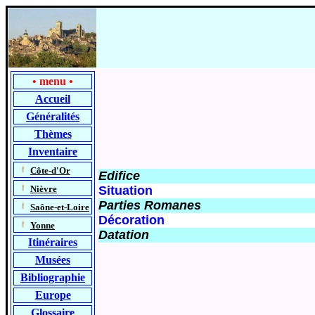
•
menu
•
Accueil
Généralités
Thèmes
Inventaire
-
Côte-d'Or
Edifice
-
Nièvre
Situation
Parties Romanes
-
Saône-et-Loire
Décoration
-
Yonne
Datation
Itinéraires
Musées
Bibliographie
Europe
Glossaire