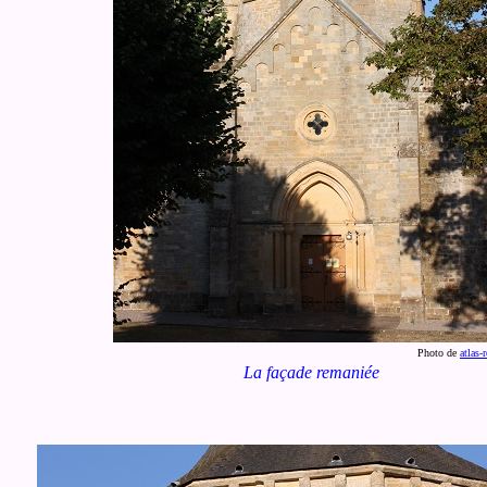
Photo de
atlas
La façade remaniée