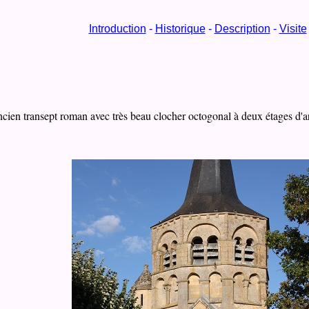
Introduction
-
Historique
-
Description
-
Visite
ncien transept roman avec très beau clocher octogonal à deux étages d'a