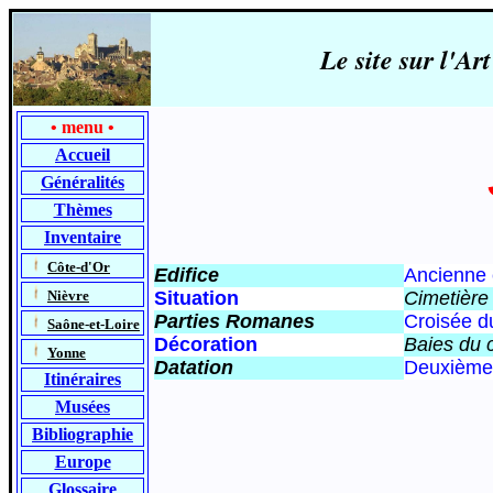
Le site sur l'
•
menu
•
Accueil
Généralités
Thèmes
Inventaire
-
Côte-d'Or
Edifice
Ancienne 
-
Nièvre
Situation
Cimetière 
Parties Romanes
Croisée du
-
Saône-et-Loire
Décoration
Baies du 
-
Yonne
Datation
Deuxième 
Itinéraires
Musées
Bibliographie
Europe
Glossaire