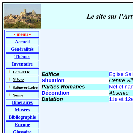
Le site sur l'
•
menu
•
Accueil
Généralités
Thèmes
Inventaire
-
Côte-d'Or
Edifice
Eglise Sa
-
Nièvre
Situation
Centre vi
Parties Romanes
Nef et nar
-
Saône-et-Loire
Décoration
Absente
-
Yonne
Datation
11
e et 12
Itinéraires
Musées
Bibliographie
Europe
Glossaire