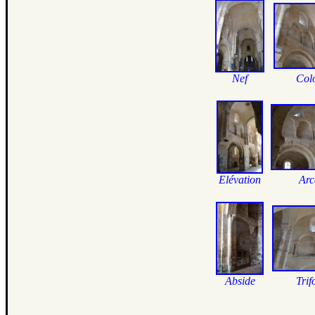
Nef
Col
Elévation
Arc
Abside
Trif