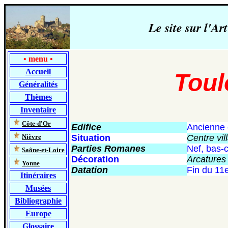
Le site sur l'
•
menu
•
Accueil
Toul
Généralités
Thèmes
Inventaire
-
Côte-d'Or
Edifice
Ancienne 
-
Nièvre
Situation
Centre vil
Parties Romanes
Nef, bas-c
-
Saône-et-Loire
Décoration
Arcatures 
-
Yonne
Datation
Fin du 11e
Itinéraires
Musées
Bibliographie
Europe
Glossaire