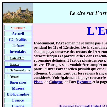
Le site sur l'
L'E
•
menu
•
Accueil
Généralités
Evidemment, l'Art roman ne se limite pas à l
Thèmes
pendant les 11e et 12e siècles. De la Scandin
Inventaire
chaque pays conserve des trésors de l'Art rom
caractéristiques et particularités dans l'arch
-
Côte-d'Or
et romaine définissent l'art de plusieurs pays
-
Nièvre
travers l'Europe, sans vouloir être complet o
pour illustrer l'art chrétien primitif qui est à
-
Saône-et-Loire
ottonien. Commençant par les régions français
-
Yonne
considérés. Voir également la page consacrée 
Pisan
, de
Cologne
, de l'art
Byzantin
et la pag
Itinéraires
Musées
Bibliographie
France
Europe
[
Espagne
] [
Portugal
] [
Italie
] [
Al