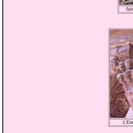
Tah
L'Est